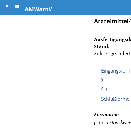
AMWarnV
Arzneimitte
Ausfertigungsd
Stand:
Zuletzt geändert 
Eingangsform
§ 1
§ 3
Schlußformel
Fussnoten:
(+++ Textnachweis