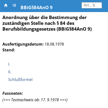
BBiG§84AnO 9
Anordnung über die Bestimmung der
zuständigen Stelle nach § 84 des
Berufsbildungsgesetzes (BBiG§84AnO 9)
Ausfertigungsdatum:
18.08.1978
Stand:
I.
II.
Schlußformel
Fussnoten:
(+++ Textnachweis ab: 17. 9.1978 +++)