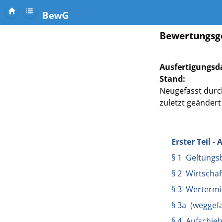
BewG
Bewertungsg
Ausfertigungsd
Stand:
Neugefasst durch 
zuletzt geändert 
Erster Teil 
§ 1 Geltungs
§ 2 Wirtschaf
§ 3 Wertermit
§ 3a (weggefa
§ 4 Aufschie