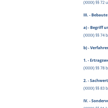
(XXXX) §§ 72 
III. - Bebau
a) - Begriff
(XXXX) §§ 74 
b) - Verfahre
1. - Ertrags
(XXXX) §§ 78 
2. - Sachwer
(XXXX) §§ 83 
IV. - Sonderv