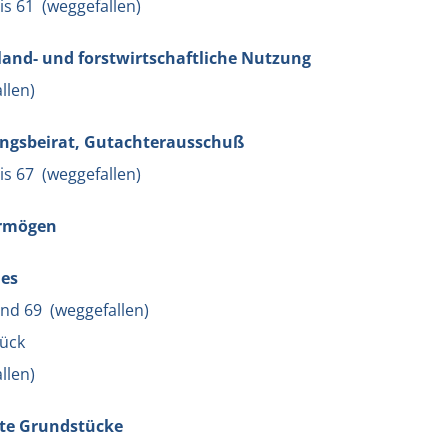
bis 61 (weggefallen)
e land- und forstwirtschaftliche Nutzung
llen)
tungsbeirat, Gutachterausschuß
bis 67 (weggefallen)
ermögen
nes
und 69 (weggefallen)
ück
llen)
ute Grundstücke