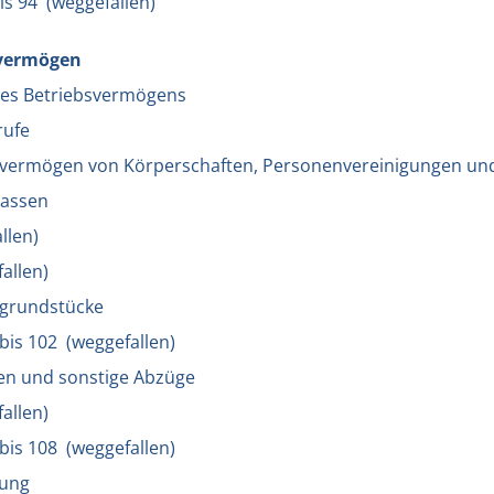
bis 94 (weggefallen)
svermögen
 des Betriebsvermögens
rufe
svermögen von Körperschaften, Personenvereinigungen un
assen
llen)
allen)
sgrundstücke
 bis 102 (weggefallen)
en und sonstige Abzüge
allen)
 bis 108 (weggefallen)
tung