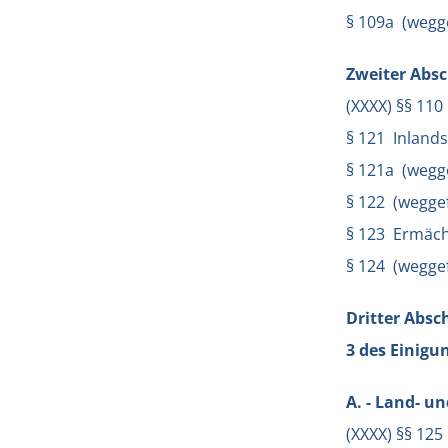
§ 109a (wegge
Zweiter Absc
(XXXX) §§ 110
§ 121 Inlan
§ 121a (wegge
§ 122 (weggef
§ 123 Ermäc
§ 124 (weggef
Dritter Absc
3 des Einigu
A. - Land- u
(XXXX) §§ 125