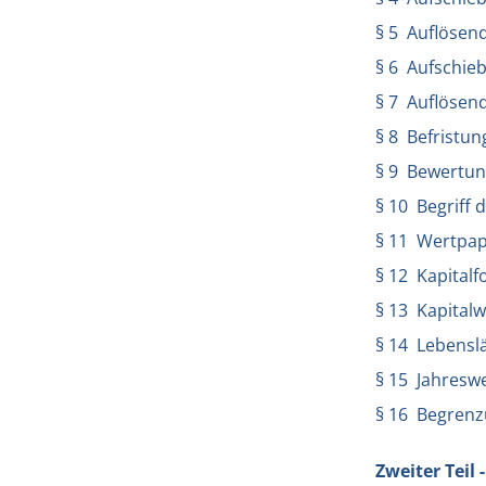
§ 5 Auflösen
§ 6 Aufschie
§ 7 Auflösen
§ 8 Befristu
§ 9 Bewertun
§ 10 Begriff 
§ 11 Wertpap
§ 12 Kapital
§ 13 Kapital
§ 14 Lebensl
§ 15 Jahresw
§ 16 Begrenz
Zweiter Teil