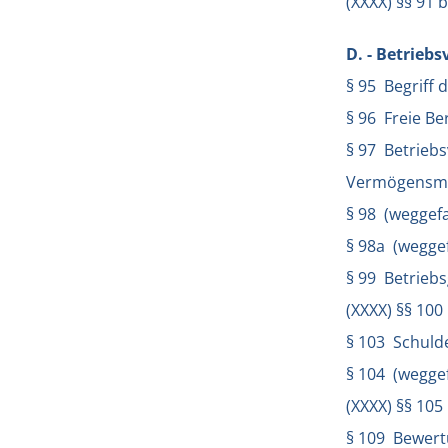
(XXXX) §§ 91 
D. - Betrieb
§ 95 Begriff
§ 96 Freie Be
§ 97 Betrieb
Vermögensm
§ 98 (weggefa
§ 98a (weggef
§ 99 Betrieb
(XXXX) §§ 100
§ 103 Schuld
§ 104 (weggef
(XXXX) §§ 105
§ 109 Bewer