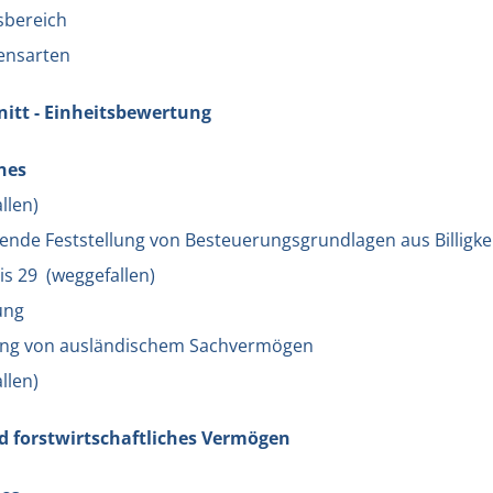
sbereich
ensarten
nitt - Einheitsbewertung
ines
llen)
ende Feststellung von Besteuerungsgrundlagen aus Billigk
bis 29 (weggefallen)
ung
ung von ausländischem Sachvermögen
llen)
nd forstwirtschaftliches Vermögen