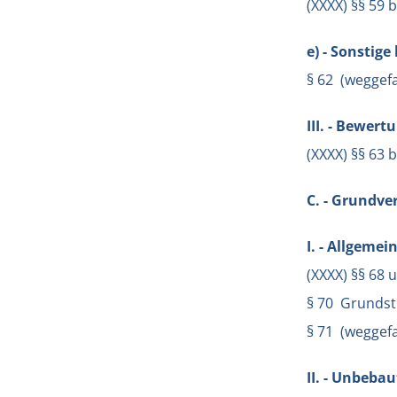
(XXXX) §§ 59 
e) - Sonstig
§ 62 (weggefa
III. - Bewer
(XXXX) §§ 63 
C. - Grundv
I. - Allgemei
(XXXX) §§ 68 
§ 70 Grundst
§ 71 (weggefa
II. - Unbeba