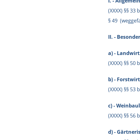
I. - Allgemei
(XXXX) §§ 33 
§ 49 (weggefa
II. - Besonde
a) - Landwir
(XXXX) §§ 50 
b) - Forstwi
(XXXX) §§ 53 
c) - Weinbau
(XXXX) §§ 56 
d) - Gärtner