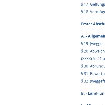
§ 17 Geltung
§ 18 Vermög
Erster Absch
A. - Allgeme
§ 19 (weggefa
§ 20 Abweich
(XXXX) §§ 21 
§ 30 Abrund
§ 31 Bewert
§ 32 (weggefa
B. - Land- u