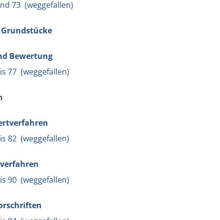
und 73 (weggefallen)
te Grundstücke
 und Bewertung
bis 77 (weggefallen)
n
wertverfahren
bis 82 (weggefallen)
tverfahren
bis 90 (weggefallen)
orschriften