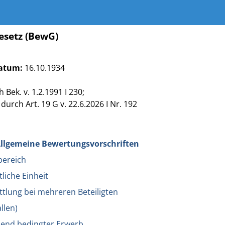
esetz (BewG)
atum:
16.10.1934
Bek. v. 1.2.1991 I 230;
durch Art. 19 G v. 22.6.2026 I Nr. 192
- Allgemeine Bewertungsvorschriften
bereich
tliche Einheit
tlung bei mehreren Beteiligten
llen)
bend bedingter Erwerb