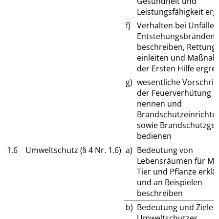
Gesundheit und
Leistungsfähigkeit erg
f)
Verhalten bei Unfälle
Entstehungsbränden
beschreiben, Rettungs
einleiten und Maßna
der Ersten Hilfe ergrei
g)
wesentliche Vorschrif
der Feuerverhütung
nennen und
Brandschutzeinricht
sowie Brandschutzger
bedienen
1.6
Umweltschutz (§ 4 Nr. 1.6)
a)
Bedeutung von
Lebensräumen für Me
Tier und Pflanze erklä
und an Beispielen
beschreiben
b)
Bedeutung und Ziele 
Umweltschutzes