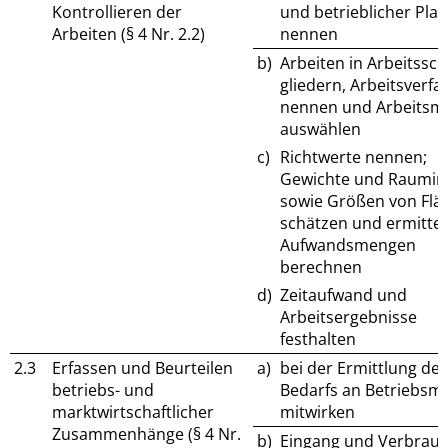
Kontrollieren der
und betrieblicher Pla
Arbeiten (§ 4 Nr. 2.2)
nennen
b)
Arbeiten in Arbeitssch
gliedern, Arbeitsverfa
nennen und Arbeitsmi
auswählen
c)
Richtwerte nennen;
Gewichte und Raumin
sowie Größen von Flä
schätzen und ermittel
Aufwandsmengen
berechnen
d)
Zeitaufwand und
Arbeitsergebnisse
festhalten
2.3
Erfassen und Beurteilen
a)
bei der Ermittlung des
betriebs- und
Bedarfs an Betriebsmi
marktwirtschaftlicher
mitwirken
Zusammenhänge (§ 4 Nr.
b)
Eingang und Verbrauc