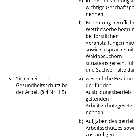
e)
für den Ausbildungsbe
wichtige Geschäftspar
nennen
f)
Bedeutung berufliche
Wettbewerbe begründ
bei forstlichen
Veranstaltungen mitw
sowie Gespräche mit
Waldbesuchern
situationsgerecht füh
und Sachverhalte dars
1.5
Sicherheit und
a)
wesentliche Bestimm
Gesundheitsschutz bei
der für den
der Arbeit (§ 4 Nr. 1.5)
Ausbildungsbetrieb
geltenden
Arbeitsschutzgesetze
nennen
b)
Aufgaben des betriebl
Arbeitsschutzes sowie
zuständigen