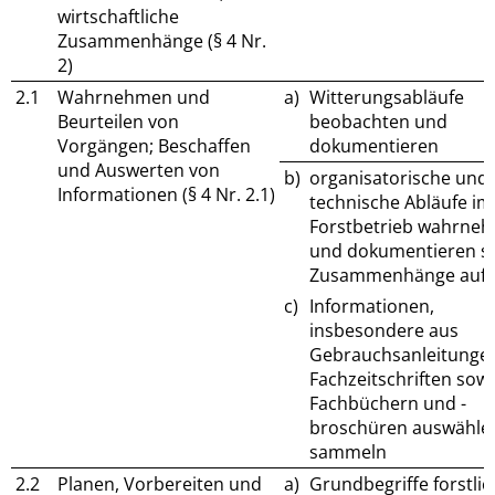
wirtschaftliche
Zusammenhänge (§ 4 Nr.
2)
2.1
Wahrnehmen und
a)
Witterungsabläufe
Beurteilen von
beobachten und
Vorgängen; Beschaffen
dokumentieren
und Auswerten von
b)
organisatorische und
Informationen (§ 4 Nr. 2.1)
technische Abläufe im
Forstbetrieb wahrne
und dokumentieren s
Zusammenhänge aufz
c)
Informationen,
insbesondere aus
Gebrauchsanleitunge
Fachzeitschriften sow
Fachbüchern und -
broschüren auswähle
sammeln
2.2
Planen, Vorbereiten und
a)
Grundbegriffe forstlic