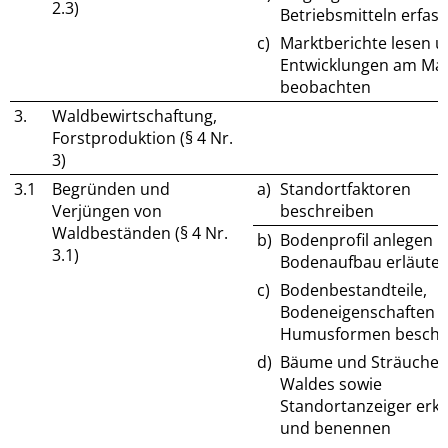
2.3)
Betriebsmitteln erfas
c)
Marktberichte lesen 
Entwicklungen am Mar
beobachten
3.
Waldbewirtschaftung,
Forstproduktion (§ 4 Nr.
3)
3.1
Begründen und
a)
Standortfaktoren
Verjüngen von
beschreiben
Waldbeständen (§ 4 Nr.
b)
Bodenprofil anlegen 
3.1)
Bodenaufbau erläute
c)
Bodenbestandteile,
Bodeneigenschaften 
Humusformen beschr
d)
Bäume und Sträucher
Waldes sowie
Standortanzeiger erk
und benennen