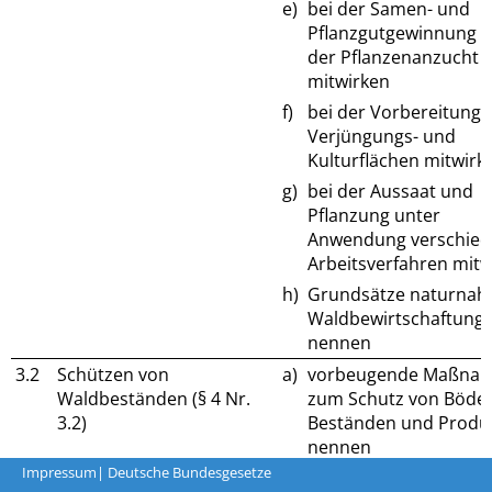
e)
bei der Samen- und
Pflanzgutgewinnung s
der Pflanzenanzucht
mitwirken
f)
bei der Vorbereitung 
Verjüngungs- und
Kulturflächen mitwirk
g)
bei der Aussaat und
Pflanzung unter
Anwendung verschied
Arbeitsverfahren mitw
h)
Grundsätze naturnah
Waldbewirtschaftung
nennen
3.2
Schützen von
a)
vorbeugende Maßna
Waldbeständen (§ 4 Nr.
zum Schutz von Böde
3.2)
Beständen und Produ
nennen
Impressum
| Deutsche Bundesgesetze
b)
Schäden an Waldbest