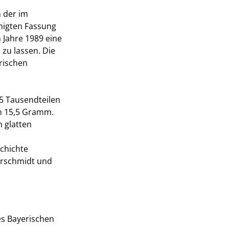
 der im
inigten Fassung
 Jahre 1989 eine
u lassen. Die
erischen
75 Tausendteilen
on 15,5 Gramm.
 glatten
schichte
erschmidt und
es Bayerischen