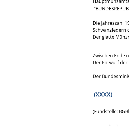
Hauptmünzamts 
"BUNDESREPUBL
Die Jahreszahl 1
Schwanzfedern d
Der glatte Münzra
Zwischen Ende un
Der Entwurf der 
Der Bundesminis
(XXXX)
(Fundstelle: BGBl