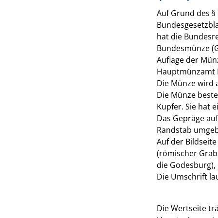
Auf Grund des §
Bundesgesetzblat
hat die Bundesre
Bundesmünze (G
Auflage der Münz
Hauptmünzamt 
Die Münze wird 
Die Münze besteh
Kupfer. Sie hat
Das Gepräge auf
Randstab umgeb
Auf der Bildseit
(römischer Grabs
die Godesburg), 
Die Umschrift la
Die Wertseite tr