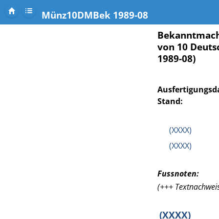
Münz10DMBek 1989-08
Bekanntmach
von 10 Deut
1989-08)
Ausfertigungsd
Stand:
(XXXX)
(XXXX)
Fussnoten:
(+++ Textnachweis
(XXXX)