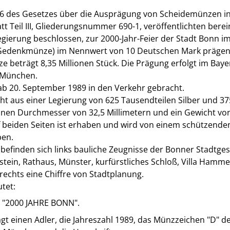
 6 des Gesetzes über die Ausprägung von Scheidemünzen in
t Teil III, Gliederungsnummer 690-1, veröffentlichten bere
gierung beschlossen, zur 2000-Jahr-Feier der Stadt Bonn im
edenkmünze) im Nennwert von 10 Deutschen Mark prägen z
e beträgt 8,35 Millionen Stück. Die Prägung erfolgt im Bay
München.
ab 20. September 1989 in den Verkehr gebracht.
t aus einer Legierung von 625 Tausendteilen Silber und 3
 einen Durchmesser von 32,5 Millimetern und ein Gewicht v
 beiden Seiten ist erhaben und wird von einem schützenden
en.
e befinden sich links bauliche Zeugnisse der Bonner Stadtge
tein, Rathaus, Münster, kurfürstliches Schloß, Villa Hamm
rechts eine Chiffre von Stadtplanung.
utet:
"2000 JAHRE BONN".
ägt einen Adler, die Jahreszahl 1989, das Münzzeichen "D" d