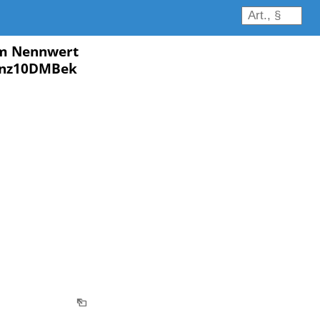
im Nennwert
Münz10DMBek