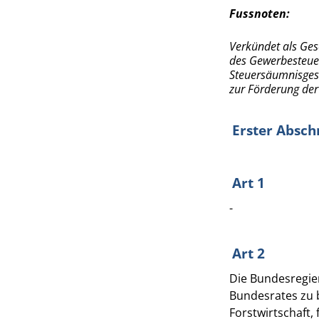
Fussnoten:
Verkündet als Ges
des Gewerbesteuer
Steuersäumnisges
zur Förderung der
Erster Absch
Art 1
-
Art 2
Die Bundesregie
Bundesrates zu 
Forstwirtschaft,