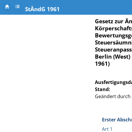
StÄndG 1961
Gesetz zur Ä
Körperschaft
Bewertungsge
Steuersäumni
Steueranpass
Berlin (West
1961)
Ausfertigungsd
Stand:
Geändert durch Ar
Erster Absc
Art 1