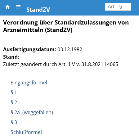
StandZV
Verordnung über Standardzulassungen von
Arzneimitteln (StandZV)
Ausfertigungsdatum:
03.12.1982
Stand:
Zuletzt geändert durch Art. 1 V v. 31.8.2021 I 4065
Eingangsformel
§ 1
§ 2
§ 2a (weggefallen)
§ 3
Schlußformel