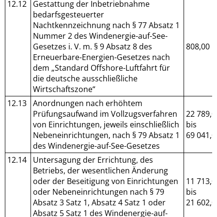
12.12
Gestattung der Inbetriebnahme
bedarfsgesteuerter
Nachtkennzeichnung nach § 77 Absatz 1
Nummer 2 des Windenergie-auf-See-
Gesetzes i. V. m. § 9 Absatz 8 des
808,00
Erneuerbare-Energien-Gesetzes nach
dem „Standard Offshore-Luftfahrt für
die deutsche ausschließliche
Wirtschaftszone“
12.13
Anordnungen nach erhöhtem
Prüfungsaufwand im Vollzugsverfahren
22 789,0
von Einrichtungen, jeweils einschließlich
bis
Nebeneinrichtungen, nach § 79 Absatz 1
69 041,0
des Windenergie-auf-See-Gesetzes
12.14
Untersagung der Errichtung, des
Betriebs, der wesentlichen Änderung
oder der Beseitigung von Einrichtungen
11 713,0
oder Nebeneinrichtungen nach § 79
bis
Absatz 3 Satz 1, Absatz 4 Satz 1 oder
21 602,0
Absatz 5 Satz 1 des Windenergie-auf-