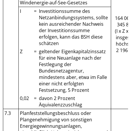
Windenergie-auf-See-Gesetzes
I
=
Investitionssumme des
Netzanbindungssystems, sollte
164 060
kein ausreichender Nachweis
345 81
der Investitionssumme
(I x Z x 
erfolgen, kann das BSH diese
insges
schätzen
höchs
2 196 
Z
=
geltender Eigenkapitalzinssatz
für eine Neuanlage nach der
Festlegung der
Bundesnetzagentur,
mindestens aber, etwa im Falle
einer nicht erfolgten
Festsetzung, 5 Prozent
0,02
=
davon 2 Prozent
Äquivalenzzuschlag
7.3
Planfeststellungsbeschluss oder
Plangenehmigung von sonstigen
Energiegewinnungsanlagen,