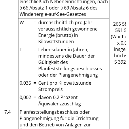
einschließlich Nebeneinrichtungen, nach
§ 66 Absatz 1 oder § 69 Absatz 6 des
Windenergie-auf-See-Gesetzes
W
=
durchschnittlich pro Jahr
266 583
voraussichtlich gewonnene
591 56
Energie (brutto) in
(W x T x
Kilowattstunden
x 0,0
insges
T
=
Lebensdauer in Jahren,
höchs
mindestens die Dauer der
5 392 
Gültigkeit des
Planfeststellungsbeschlusses
oder der Plangenehmigung
0,035
=
Cent pro Kilowattstunde
Strompreis
0,002
=
davon 0,2 Prozent
Äquivalenzzuschlag
7.4
Planfeststellungsbeschluss oder
Plangenehmigung für die Errichtung
und den Betrieb von Anlagen zur