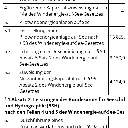
4.
Ergänzende Kapazitätszuweisung nach §
4 1
14a des Windenergie-auf-See-Gesetzes
5.
Pilotwindenergieanlagen auf See
5.1
Feststellung einer
Pilotwindenergieanlage auf See nach
16 855,0
§ 93 des Windenergie-auf-See-Gesetzes
5.2
Erteilung einer Bescheinigung nach § 94
Absatz 5 Satz 2 des Windenergie-auf-
3 150,00
See-Gesetzes
5.3
Zuweisung der
Netzanbindungskapazität nach § 95
4 124,00
Absatz 2 des Windenergie-auf-See-
Gesetzes
§ 1 Absatz 2: Leistungen des Bundesamts für Seeschiff
und Hydrographie (BSH)
nach den Teilen 4 und 5 des Windenergie-auf-See-Gese
6.
Durchführung eines
Zuschlagsverfahrens nach den §§ 92 und