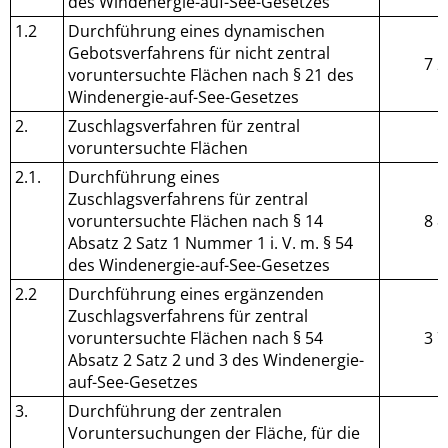
des Windenergie-auf-See-Gesetzes
1.2
Durchführung eines dynamischen
Gebotsverfahrens für nicht zentral
7 2
voruntersuchte Flächen nach § 21 des
Windenergie-auf-See-Gesetzes
2.
Zuschlagsverfahren für zentral
voruntersuchte Flächen
2.1.
Durchführung eines
Zuschlagsverfahrens für zentral
voruntersuchte Flächen nach § 14
8 8
Absatz 2 Satz 1 Nummer 1 i. V. m. § 54
des Windenergie-auf-See-Gesetzes
2.2
Durchführung eines ergänzenden
Zuschlagsverfahrens für zentral
voruntersuchte Flächen nach § 54
3 7
Absatz 2 Satz 2 und 3 des Windenergie-
auf-See-Gesetzes
3.
Durchführung der zentralen
Voruntersuchungen der Fläche, für die