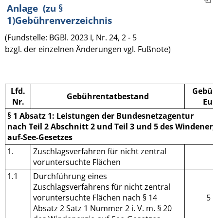
Anlage (zu §
1)Gebührenverzeichnis
(Fundstelle: BGBl. 2023 I, Nr. 24, 2 - 5
bzgl. der einzelnen Änderungen vgl. Fußnote)
Lfd.
Gebüh
Gebührentatbestand
Nr.
Eur
§ 1 Absatz 1: Leistungen der Bundesnetzagentur
nach Teil 2 Abschnitt 2 und Teil 3 und 5 des Windenerg
auf-See-Gesetzes
1.
Zuschlagsverfahren für nicht zentral
voruntersuchte Flächen
1.1
Durchführung eines
Zuschlagsverfahrens für nicht zentral
voruntersuchte Flächen nach § 14
5 1
Absatz 2 Satz 1 Nummer 2 i. V. m. § 20