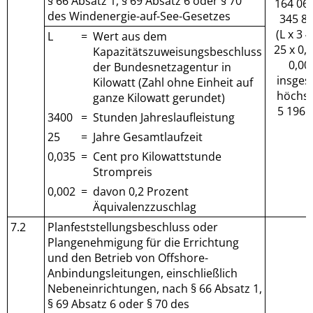
§ 66 Absatz 1, § 69 Absatz 6 oder § 70
164 060
des Windenergie-auf-See-Gesetzes
345 81
(L x 3 
L
=
Wert aus dem
25 x 0,
Kapazitätszuweisungsbeschluss
0,00
der Bundesnetzagentur in
insges
Kilowatt (Zahl ohne Einheit auf
höchs
ganze Kilowatt gerundet)
5 196 
3400
=
Stunden Jahreslaufleistung
25
=
Jahre Gesamtlaufzeit
0,035
=
Cent pro Kilowattstunde
Strompreis
0,002
=
davon 0,2 Prozent
Äquivalenzzuschlag
7.2
Planfeststellungsbeschluss oder
Plangenehmigung für die Errichtung
und den Betrieb von Offshore-
Anbindungsleitungen, einschließlich
Nebeneinrichtungen, nach § 66 Absatz 1,
§ 69 Absatz 6 oder § 70 des