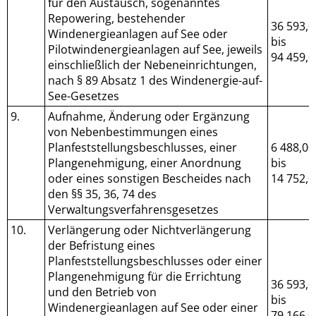
für den Austausch, sogenanntes
Repowering, bestehender
36 593,0
Windenergieanlagen auf See oder
bis
Pilotwindenergieanlagen auf See, jeweils
94 459,0
einschließlich der Nebeneinrichtungen,
nach § 89 Absatz 1 des Windenergie-auf-
See-Gesetzes
9.
Aufnahme, Änderung oder Ergänzung
von Nebenbestimmungen eines
Planfeststellungsbeschlusses, einer
6 488,00
Plangenehmigung, einer Anordnung
bis
oder eines sonstigen Bescheides nach
14 752,0
den §§ 35, 36, 74 des
Verwaltungsverfahrensgesetzes
10.
Verlängerung oder Nichtverlängerung
der Befristung eines
Planfeststellungsbeschlusses oder einer
Plangenehmigung für die Errichtung
36 593,0
und den Betrieb von
bis
Windenergieanlagen auf See oder einer
79 166,0