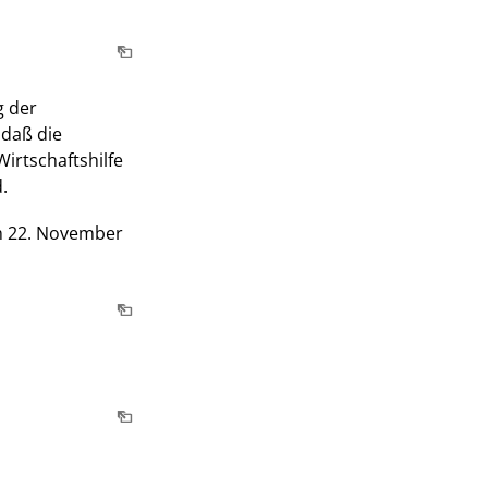
g der
 daß die
irtschaftshilfe
.
m 22. November