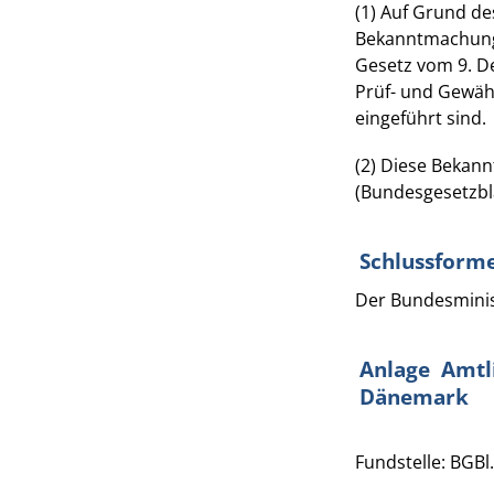
(1) Auf Grund de
Bekanntmachung v
Gesetz vom 9. De
Prüf- und Gewäh
eingeführt sind.
(2) Diese Bekan
(Bundesgesetzblat
Schlussforme
Der Bundesminist
Anlage Amtli
Dänemark
Fundstelle: BGBl.