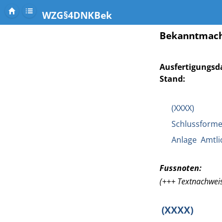
WZG§4DNKBek
Bekanntmach
Ausfertigungsd
Stand:
(XXXX)
Schlussforme
Anlage Amtli
Fussnoten:
(+++ Textnachweis
(XXXX)