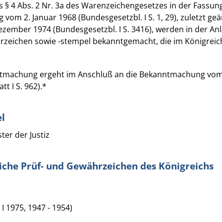
s § 4 Abs. 2 Nr. 3a des Warenzeichengesetzes in der Fassun
om 2. Januar 1968 (Bundesgesetzbl. I S. 1, 29), zuletzt ge
zember 1974 (Bundesgesetzbl. I S. 3416), werden in der An
rzeichen sowie -stempel bekanntgemacht, die im Königrei
ntmachung ergeht im Anschluß an die Bekanntmachung vom 
t I S. 962).*
l
er der Justiz
che Prüf- und Gewährzeichen des Königreichs
 I 1975, 1947 - 1954)