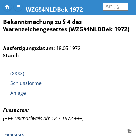
WZG§4NLDBek 1972
Bekanntmachung zu § 4 des
Warenzeichengesetzes (WZG§4NLDBek 1972)
Ausfertigungsdatum:
18.05.1972
Stand:
(XXXX)
Schlussformel
Anlage
Fussnoten:
(+++ Textnachweis ab: 18.7.1972 +++)
(XXXX)