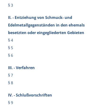
§ 3
II. - Entziehung von Schmuck- und
Edelmetallgegenständen in den ehemals
besetzten oder eingegliederten Gebieten
§ 4
§ 5
§ 6
III. - Verfahren
§ 7
§ 8
IV. - Schlußvorschriften
§ 9