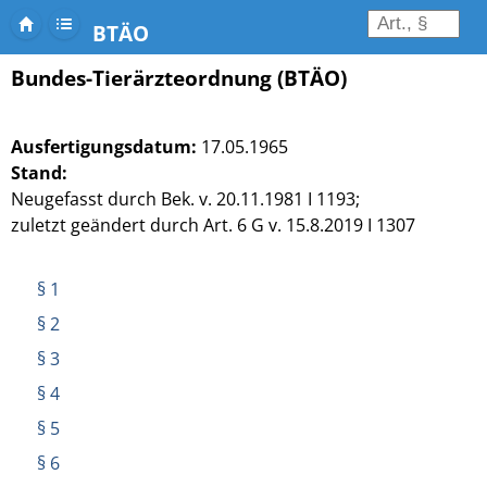
BTÄO
Bundes-Tierärzteordnung (BTÄO)
Ausfertigungsdatum:
17.05.1965
Stand:
Neugefasst durch Bek. v. 20.11.1981 I 1193;
zuletzt geändert durch Art. 6 G v. 15.8.2019 I 1307
§ 1
§ 2
§ 3
§ 4
§ 5
§ 6