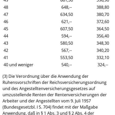
48
648,--
388,80
47
634,50
380,70
46
621,--
372,60
45
607,50
364,50
44
594,--
356,40
43
580,50
348,30
42
567,--
340,20
41
553,50
332,10
40 und weniger
540,--
324,--
(3) Die Verordnung über die Anwendung der
Ruhensvorschriften der Reichsversicherungsordnung
und des Angestelltenversicherungsgesetzes auf
umzustellende Renten der Rentenversicherungen der
Arbeiter und der Angestellten vom 9. Juli 1957
(Bundesgesetzbl. I S. 704) findet mit der Maßgabe
Anwendung, daß in § 1 Abs. 3 und § 2 Abs. 4 der