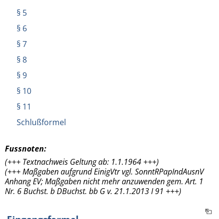
§ 5
§ 6
§ 7
§ 8
§ 9
§ 10
§ 11
Schlußformel
Fussnoten:
(+++ Textnachweis Geltung ab: 1.1.1964 +++)
(+++ Maßgaben aufgrund EinigVtr vgl. SonntRPapIndAusnV
Anhang EV; Maßgaben nicht mehr anzuwenden gem. Art. 1
Nr. 6 Buchst. b DBuchst. bb G v. 21.1.2013 I 91 +++)