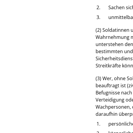
2.
Sachen sic
3.
unmittelb
(2) Soldatinnen u
Wahrnehmung mil
unterstehen den
bestimmten und 
Sicherheitsdien
Streitkräfte kö
(3) Wer, ohne So
beauftragt ist (
Befugnisse nach
Verteidigung ode
Wachpersonen, 
daraufhin überpr
1.
persönliche