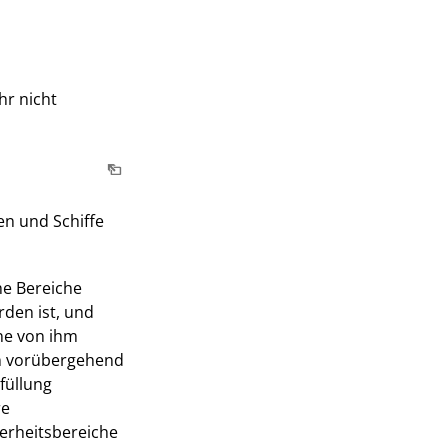
hr nicht
en und Schiffe
he Bereiche
rden ist, und
ine von ihm
en vorübergehend
füllung
re
cherheitsbereiche