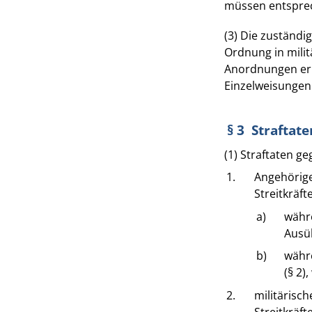
müssen entspre
(3) Die zuständ
Ordnung in milit
Anordnungen erl
Einzelweisungen 
§ 3 Straftat
(1) Straftaten g
1.
Angehörige
Streitkräft
a)
währ
Ausüb
b)
währe
(§ 2)
2.
militärisc
Streitkräft