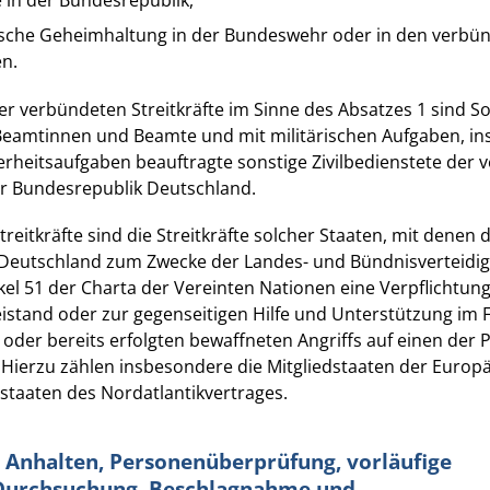
rische Geheimhaltung in der Bundeswehr oder in den verbü
en.
er verbündeten Streitkräfte im Sinne des Absatzes 1 sind S
Beamtinnen und Beamte und mit militärischen Aufgaben, i
erheitsaufgaben beauftragte sonstige Zivilbedienstete der
der Bundesrepublik Deutschland.
reitkräfte sind die Streitkräfte solcher Staaten, mit denen d
Deutschland zum Zwecke der Landes- und Bündnisverteidi
ikel 51 der Charta der Vereinten Nationen eine Verpflichtun
istand oder zur gegenseitigen Hilfe und Unterstützung im F
der bereits erfolgten bewaffneten Angriffs auf einen der 
 Hierzu zählen insbesondere die Mitgliedstaaten der Europ
staaten des Nordatlantikvertrages.
 - Anhalten, Personenüberprüfung, vorläufige
Durchsuchung, Beschlagnahme und