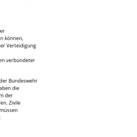
der
en können,
er Verteidigung
ten verbündeter
n der Bundeswehr
gaben die
um der
n. Zivile
 müssen
: