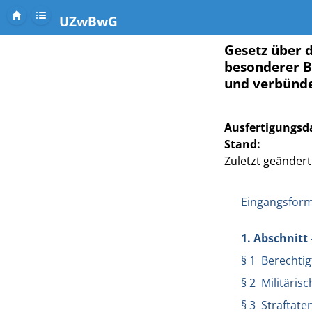
UZwBwG
Gesetz über 
besonderer B
und verbünde
Ausfertigungsd
Stand:
Zuletzt geändert 
Eingangsform
1. Abschnitt
§ 1 Berechti
§ 2 Militäris
§ 3 Straftat