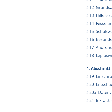
§ 12 Grundsa
§ 13 Hilfeleis
§ 14 Fesselu
§ 15 Schußw
§ 16 Besonde
§ 17 Androh
§ 18 Explosiv
4. Abschnitt
§ 19 Einschr
§ 20 Entschäd
§ 20a Datenv
§ 21 Inkraftt