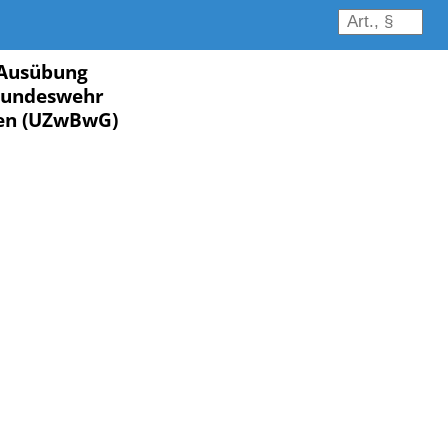
 Ausübung
 Bundeswehr
nen (UZwBwG)