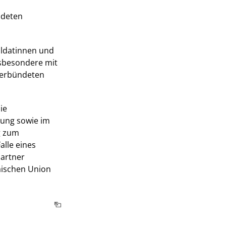
ndeten
oldatinnen und
nsbesondere mit
 verbündeten
ie
gung sowie im
g zum
alle eines
Partner
äischen Union