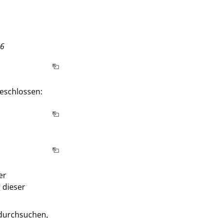
26
eschlossen:
er
 dieser
 durchsuchen,