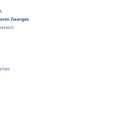
e,
baren Zwanges
bereich
eiches