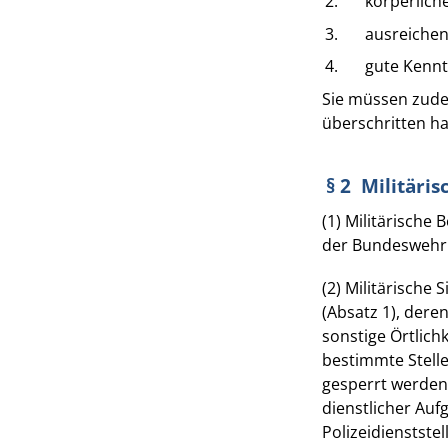
2.
körperlich
3.
ausreiche
4.
gute Kennt
Sie müssen zudem
überschritten h
§ 2 Militäri
(1) Militärische
der Bundeswehr 
(2) Militärische
(Absatz 1), dere
sonstige Örtlich
bestimmte Stell
gesperrt werden,
dienstlicher Auf
Polizeidienststel