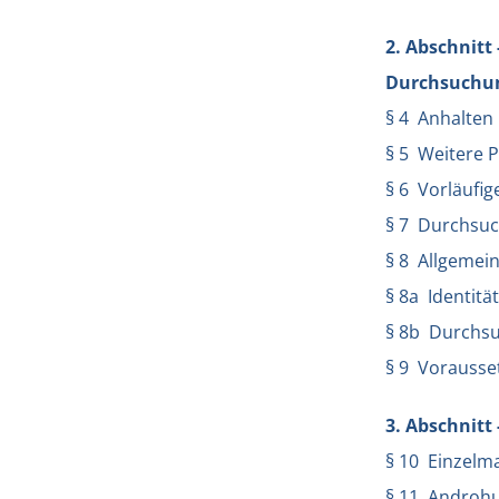
2. Abschnitt
Durchsuchun
§ 4 Anhalten
§ 5 Weitere 
§ 6 Vorläufi
§ 7 Durchsu
§ 8 Allgeme
§ 8a Identitä
§ 8b Durchs
§ 9 Vorausse
3. Abschnit
§ 10 Einzel
§ 11 Androh