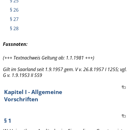
§ 25
§ 26
§ 27
§ 28
Fussnoten:
(+++ Textnachweis Geltung ab: 1.1.1981 +++)
Gilt im Saarland seit 1.9.1957 gem. V v. 26.8.1957 I 1255; vgl.
G v. 1.9.1953 II 559
Kapitel I - Allgemeine
Vorschriften
§ 1