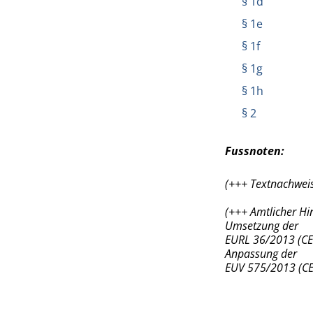
§ 1d
§ 1e
§ 1f
§ 1g
§ 1h
§ 2
Fussnoten:
(+++ Textnachweis
(+++ Amtlicher H
Umsetzung der
EURL 36/2013 (CEL
Anpassung der
EUV 575/2013 (CEL