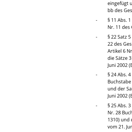
eingefügt 
bb des Gese
-
§ 11 Abs. 1
Nr. 11 des 
-
§ 22 Satz 5
22 des Gese
Artikel 6 N
die Sätze 
Juni 2002 (B
-
§ 24 Abs. 4
Buchstabe 
und der Sa
Juni 2002 (B
-
§ 25 Abs. 3
Nr. 28 Buc
1310) und 
vom 21. Jun