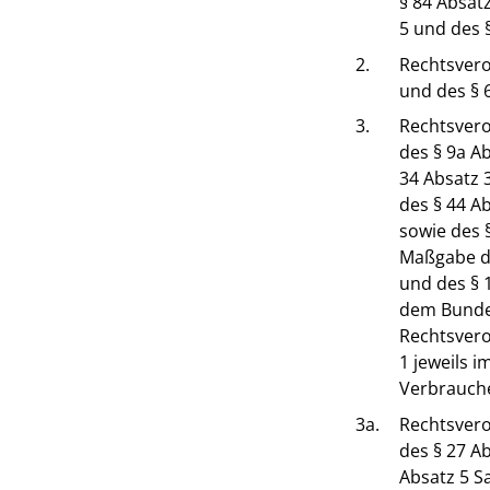
§ 84 Absatz
5 und des 
2.
Rechtsvero
und des § 
3.
Rechtsvero
des § 9a Ab
34 Absatz 3
des § 44 Ab
sowie des 
Maßgabe des
und des § 
dem Bundes
Rechtsvero
1 jeweils 
Verbrauch
3a.
Rechtsvero
des § 27 Ab
Absatz 5 Sa