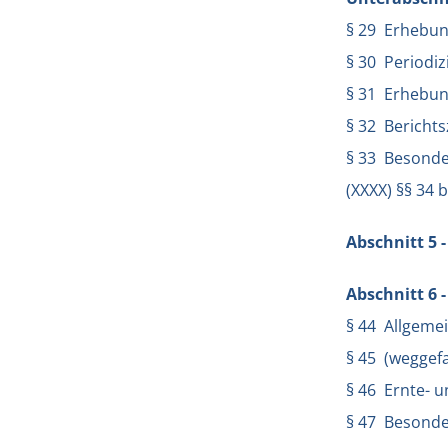
§ 29 Erhebun
§ 30 Periodiz
§ 31 Erhebu
§ 32 Berichts
§ 33 Besonde
(XXXX) §§ 34 
Abschnitt 5 -
Abschnitt 6 
§ 44 Allgemei
§ 45 (weggefa
§ 46 Ernte- u
§ 47 Besonde