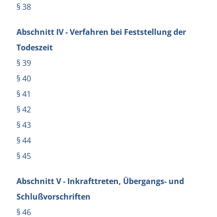
§ 38
Abschnitt IV - Verfahren bei Feststellung der
Todeszeit
§ 39
§ 40
§ 41
§ 42
§ 43
§ 44
§ 45
Abschnitt V - Inkrafttreten, Übergangs- und
Schlußvorschriften
§ 46