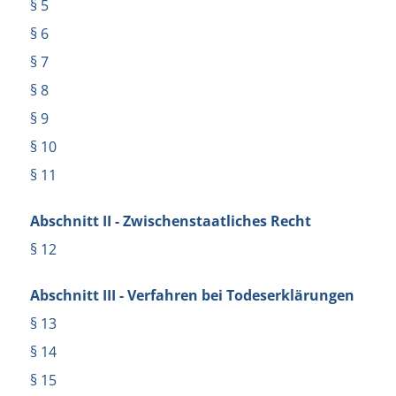
§ 5
§ 6
§ 7
§ 8
§ 9
§ 10
§ 11
Abschnitt II - Zwischenstaatliches Recht
§ 12
Abschnitt III - Verfahren bei Todeserklärungen
§ 13
§ 14
§ 15