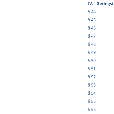
IV. - Gering
§ 44
§ 45
§ 46
§ 47
§ 48
§ 49
§ 50
§ 51
§ 52
§ 53
§ 54
§ 55
§ 56