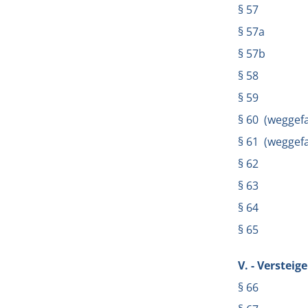
§ 57
§ 57a
§ 57b
§ 58
§ 59
§ 60 (weggefa
§ 61 (weggefa
§ 62
§ 63
§ 64
§ 65
V. - Versteig
§ 66